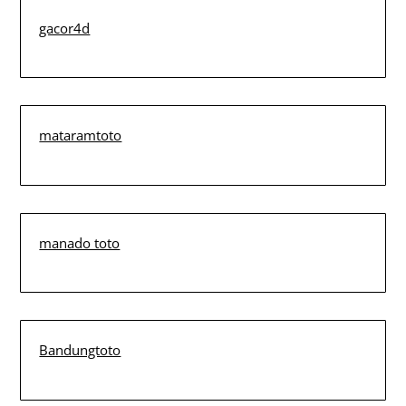
gacor4d
mataramtoto
manado toto
Bandungtoto