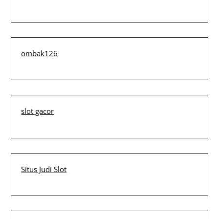
ombak126
slot gacor
Situs Judi Slot