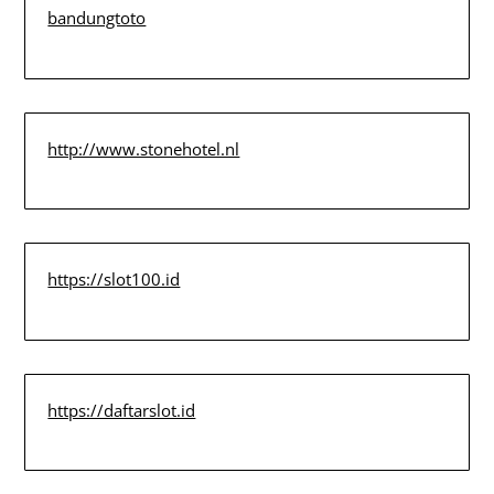
bandungtoto
http://www.stonehotel.nl
https://slot100.id
https://daftarslot.id