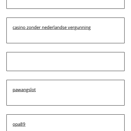
casino zonder nederlandse vergunning
pawangslot
opa89