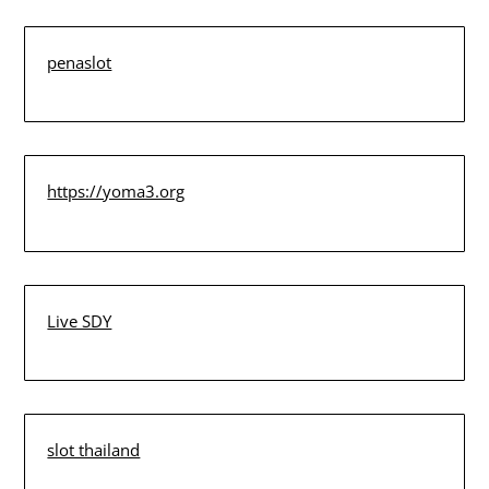
penaslot
https://yoma3.org
Live SDY
slot thailand