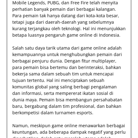
Mobile Legends, PUBG, dan Free Fire telah menyita
perhatian banyak pemain dari berbagai kalangan.
Para pemain tak hanya datang dari kota-kota besar,
tetapi juga dari daerah-daerah yang sebelumnya
kurang terjangkau oleh teknologi. Hal ini menunjukkan
betapa luasnya pengaruh game online di Indonesia.
Salah satu daya tarik utama dari game online adalah
kemampuannya untuk menghubungkan pemain dari
berbagai penjuru dunia. Dengan fitur multiplayer,
para pemain bisa bertemu dan berinteraksi, bahkan
bekerja sama dalam sebuah tim untuk mencapai
tujuan tertentu. Hal ini menciptakan sebuah
komunitas global yang saling berbagi pengalaman
dan informasi, serta mempererat ikatan sosial di
dunia maya. Pemain bisa membangun persahabatan
baru, bergabung dalam tim profesional, dan bahkan
berkompetisi dalam turnamen esports.
Namun, meskipun game online menawarkan berbagai
keuntungan, ada beberapa dampak negatif yang perlu