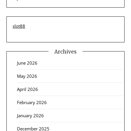
slot88
Archives
June 2026
May 2026
April 2026
February 2026
January 2026
December 2025