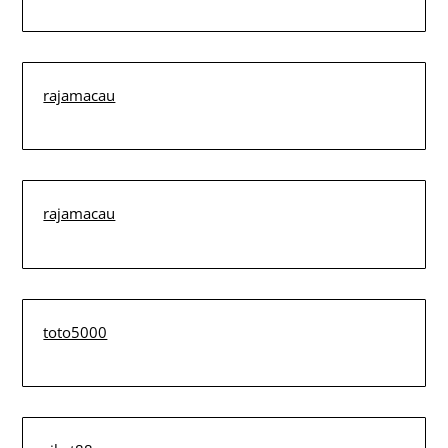
rajamacau
rajamacau
toto5000