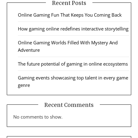
Recent Posts
Online Gaming Fun That Keeps You Coming Back
How gaming online redefines interactive storytelling
Online Gaming Worlds Filled With Mystery And
Adventure
The future potential of gaming in online ecosystems
Gaming events showcasing top talent in every game
genre
Recent Comments
No comments to show.