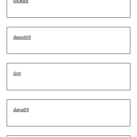
sikat88
depot69
slot
dana69