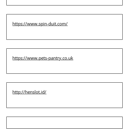
https://www.spin-duit.com/
https://www.pets-pantry.co.uk
http://henslot.id/