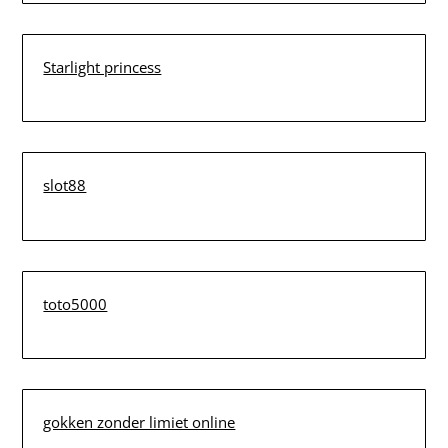
Starlight princess
slot88
toto5000
gokken zonder limiet online