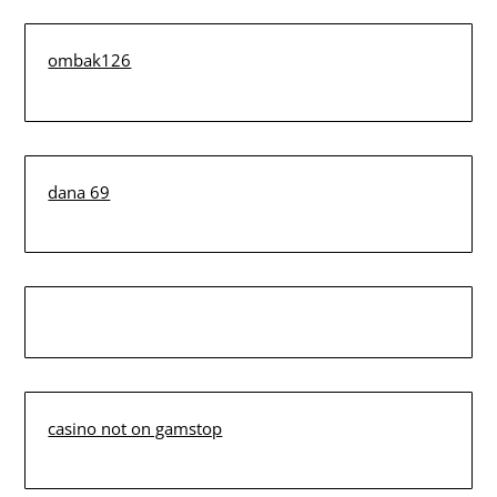
ombak126
dana 69
casino not on gamstop