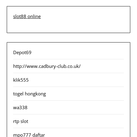
slot88 online
Depot69
http://www.cadbury-club.co.uk/
klik555
togel hongkong
wa338
rtp slot
mpo777 daftar